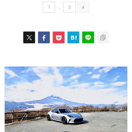
1
…
3
4