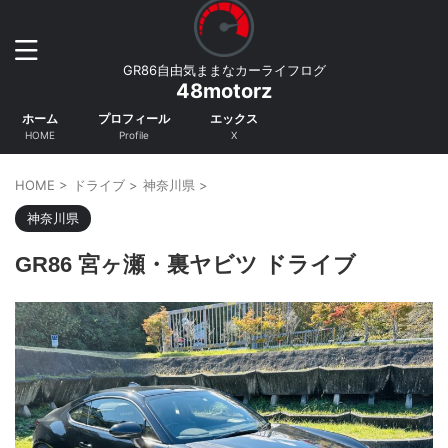
GR86自由気ままなカーライフログ
48motorz
ホーム
プロフィール
エックス
HOME
Profile
X
HOME
>
ドライブ
>
神奈川県
>
神奈川県
GR86 宮ヶ瀬・裏ヤビツ ドライブ