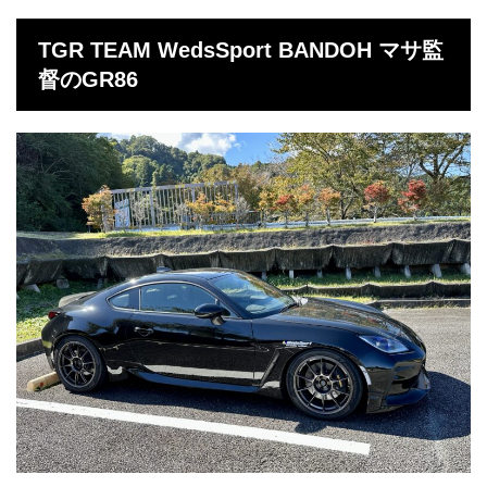
TGR TEAM WedsSport BANDOH マサ監
督のGR86